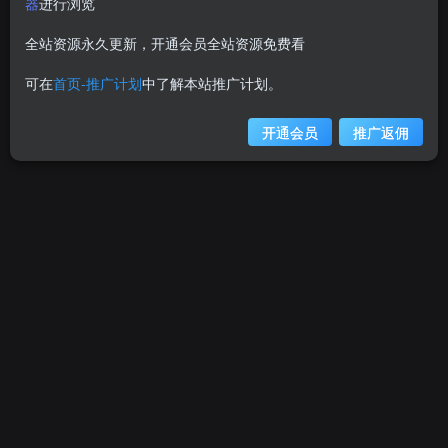
器
进行浏览
推荐使用标准的Chrome内核浏览器进行浏览本站
请使用edge、谷歌、苹果等Chrome内核浏览器浏览本站
全站资源永久更新，开通会员全站资源免费看
可在
首页-推广计划
中了解本站推广计划。
支付问题请联系邮箱
遇到支付问题请联系网页底部邮箱或者微信支付留言
开通会员
推广返佣
开通会员 尊享会员权益
推广中心
0%
0
比例
累计佣金
我的服务
我的订单