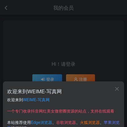
我的会员
Hi！请登录
Hi！请登录
登录
注册
欢迎来到WEIME-写真网
欢迎来到
WEIME-写真网
点这里开通会员
开通后本站会员所有资源全部免费下载，月卡限时优惠价低至29.9元，已更新500+个博主、9000+个资源，更多资源稳定更新中......
一个专门收录抖音网红美女微密圈资源的站点，支持在线观看
本站推荐使用
Edge浏览器
、
谷歌浏览器
、
火狐浏览器
、
苹果浏览