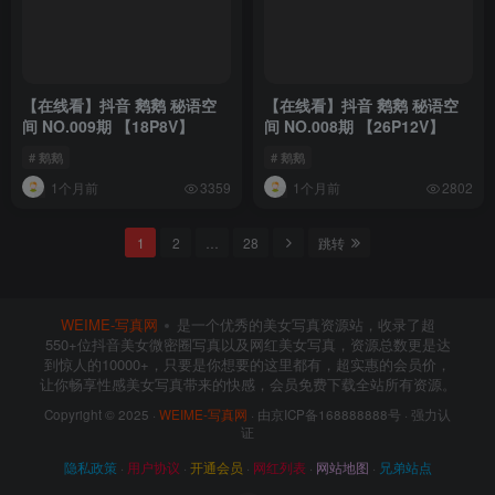
【在线看】抖音 鹅鹅 秘语空
【在线看】抖音 鹅鹅 秘语空
间 NO.009期 【18P8V】
间 NO.008期 【26P12V】
# 鹅鹅
# 鹅鹅
1个月前
1个月前
3359
2802
1
2
…
28
跳转
WEIME-写真网
是一个优秀的美女写真资源站，收录了超
550+位抖音美女微密圈写真以及网红美女写真，资源总数更是达
到惊人的10000+，只要是你想要的这里都有，超实惠的会员价，
让你畅享性感美女写真带来的快感，会员免费下载全站所有资源。
Copyright © 2025 ·
WEIME-写真网
· 由京ICP备168888888号 · 强力认
证
隐私政策
·
用户协议
·
开通会员
·
网红列表
·
网站地图
·
兄弟站点