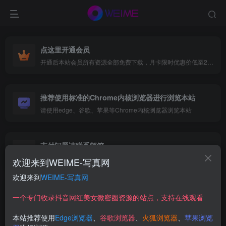
点这里开通会员
开通后本站会员所有资源全部免费下载，月卡限时优惠价低至29.9元，已更新500+个博主、9000+个资源，更多资源稳定更新中......
推荐使用标准的Chrome内核浏览器进行浏览本站
请使用edge、谷歌、苹果等Chrome内核浏览器浏览本站
支付问题请联系邮箱
遇到支付问题请联系网页底部邮箱或者微信支付留言
欢迎来到WEIME-写真网
欢迎来到
WEIME-写真网
秘语空间
一个专门收录抖音网红美女微密圈资源的站点，支持在线观看
抖音美女又一新的写真发布平台-秘语空间
本站推荐使用
Edge浏览器
、
谷歌浏览器
、
火狐浏览器
、
苹果浏览