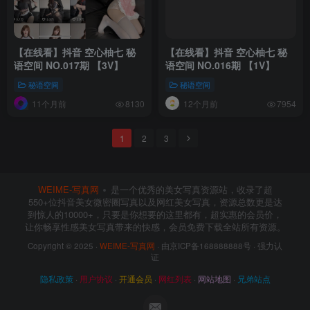
【在线看】抖音 空心柚七 秘
【在线看】抖音 空心柚七 秘
语空间 NO.017期 【3V】
语空间 NO.016期 【1V】
秘语空间
秘语空间
11个月前
12个月前
8130
7954
1
2
3
WEIME-写真网
是一个优秀的美女写真资源站，收录了超
550+位抖音美女微密圈写真以及网红美女写真，资源总数更是达
到惊人的10000+，只要是你想要的这里都有，超实惠的会员价，
让你畅享性感美女写真带来的快感，会员免费下载全站所有资源。
Copyright © 2025 ·
WEIME-写真网
· 由京ICP备168888888号 · 强力认
证
隐私政策
·
用户协议
·
开通会员
·
网红列表
·
网站地图
·
兄弟站点