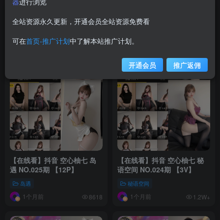
器
进行浏览
全站资源永久更新，开通会员全站资源免费看
可在
首页-推广计划
中了解本站推广计划。
开通会员
推广返佣
【在线看】抖音 空心柚七 岛
【在线看】抖音 空心柚七 秘
遇 NO.025期 【12P】
语空间 NO.024期 【3V】
岛遇
秘语空间
1个月前
1个月前
8618
1.2W+