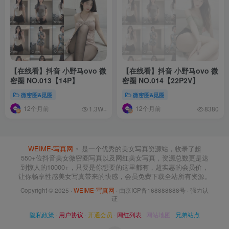
【在线看】抖音 小野马ovo 微
【在线看】抖音 小野马ovo 微
密圈 NO.013【14P】
密圈 NO.014【22P2V】
微密圈&觅圈
微密圈&觅圈
12个月前
12个月前
1.3W+
8380
WEIME-写真网
是一个优秀的美女写真资源站，收录了超
550+位抖音美女微密圈写真以及网红美女写真，资源总数更是达
到惊人的10000+，只要是你想要的这里都有，超实惠的会员价，
让你畅享性感美女写真带来的快感，会员免费下载全站所有资源。
Copyright © 2025 ·
WEIME-写真网
· 由京ICP备168888888号 · 强力认
证
隐私政策
·
用户协议
·
开通会员
·
网红列表
·
网站地图
·
兄弟站点