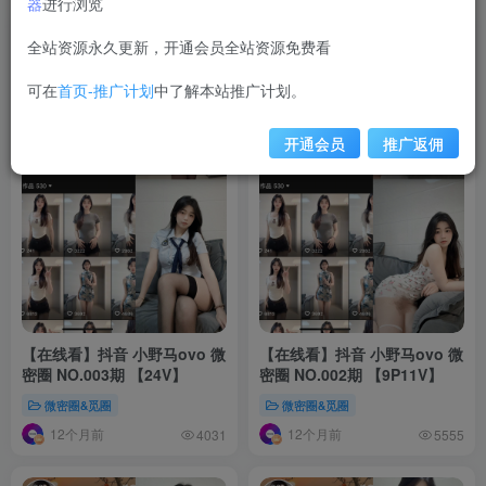
器
进行浏览
全站资源永久更新，开通会员全站资源免费看
可在
首页-推广计划
中了解本站推广计划。
开通会员
推广返佣
【在线看】抖音 小野马ovo 微
【在线看】抖音 小野马ovo 微
密圈 NO.003期 【24V】
密圈 NO.002期 【9P11V】
微密圈&觅圈
微密圈&觅圈
12个月前
12个月前
4031
5555