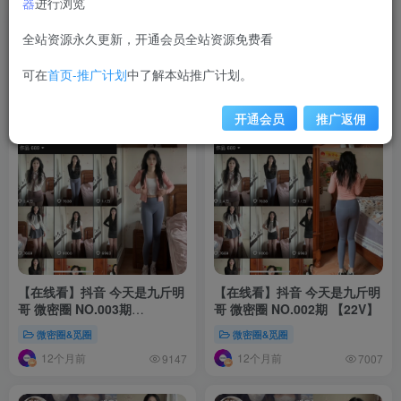
器
进行浏览
全站资源永久更新，开通会员全站资源免费看
可在
首页-推广计划
中了解本站推广计划。
开通会员
推广返佣
【在线看】抖音 今天是九斤明
【在线看】抖音 今天是九斤明
哥 微密圈 NO.003期
哥 微密圈 NO.002期 【22V】
【2P18V】
微密圈&觅圈
微密圈&觅圈
12个月前
12个月前
9147
7007