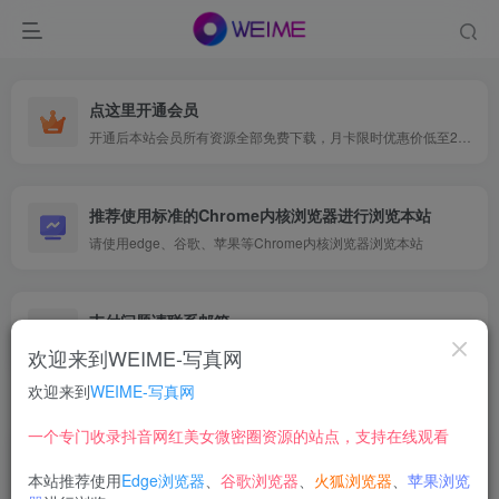
点这里开通会员
开通后本站会员所有资源全部免费下载，月卡限时优惠价低至29.9元，已更新500+个博主、9000+个资源，更多资源稳定更新中......
推荐使用标准的Chrome内核浏览器进行浏览本站
请使用edge、谷歌、苹果等Chrome内核浏览器浏览本站
支付问题请联系邮箱
遇到支付问题请联系网页底部邮箱或者微信支付留言
欢迎来到WEIME-写真网
欢迎来到
WEIME-写真网
首页
映画系列
风之领域
正文
一个专门收录抖音网红美女微密圈资源的站点，支持在线观看
【在线看】风之领域 0271 [40P] 独家
本站推荐使用
Edge浏览器
、
谷歌浏览器
、
火狐浏览器
、
苹果浏览