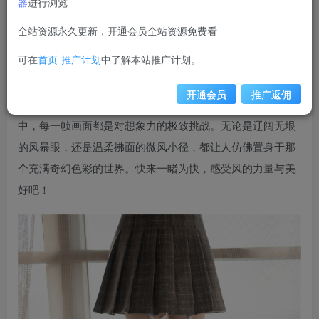
器
进行浏览
weime
关注
私信
12个月前更新
全站资源永久更新，开通会员全站资源免费看
7720
可在
首页-推广计划
中了解本站推广计划。
在线观看《风之领域》最新一集0271，视觉盛宴不容错
过！本集精心收录了40张高清美图，独家呈现风之世界的壮
开通会员
推广返佣
丽与细腻。跟随主角的脚步，穿梭于变幻莫测的风之领域
中，每一帧画面都是对想象力的极致挑战。无论是辽阔无垠
的风暴眼，还是温柔拂面的微风小径，都让人仿佛置身于那
个充满奇幻色彩的世界。快来一睹为快，感受风的力量与美
好吧！