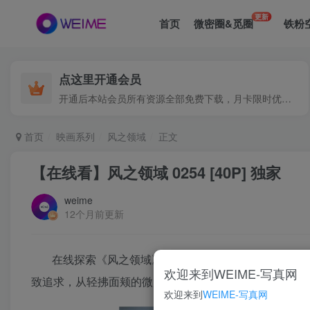
更新
首页
微密圈&觅圈
铁粉
点这里开通会员
开通后本站会员所有资源全部免费下载，月卡限时优惠价低至29.9元，已更新500+个博主、9000+个资源，更多资源稳定更新中......
首页
映画系列
风之领域
正文
【在线看】风之领域 0254 [40P] 独家
weime
12个月前更新
在线探索《风之领域》0254章节，一场视觉盛宴正
欢迎来到WEIME-写真网
致追求，从轻拂面颊的微风到遥远天际的流云，无不展现
欢迎来到
WEIME-写真网