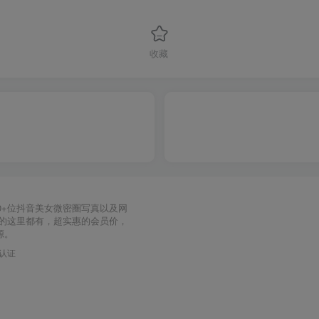
收藏
0+位抖音美女微密圈写真以及网
要的这里都有，超实惠的会员价，
源。
力认证