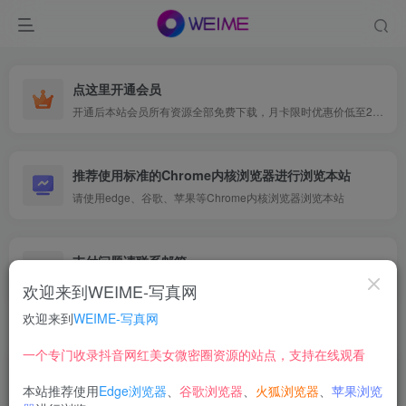
点这里开通会员
开通后本站会员所有资源全部免费下载，月卡限时优惠价低至29.9元，已更新500+个博主、9000+个资源，更多资源稳定更新中......
推荐使用标准的Chrome内核浏览器进行浏览本站
请使用edge、谷歌、苹果等Chrome内核浏览器浏览本站
支付问题请联系邮箱
遇到支付问题请联系网页底部邮箱或者微信支付留言
欢迎来到WEIME-写真网
欢迎来到
WEIME-写真网
首页
映画系列
风之领域
正文
一个专门收录抖音网红美女微密圈资源的站点，支持在线观看
【在线看】风之领域 0242 [47P] 独家
本站推荐使用
Edge浏览器
、
谷歌浏览器
、
火狐浏览器
、
苹果浏览