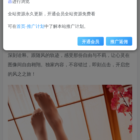
器
进行浏览
weime
关注
私信
12个月前更新
全站资源永久更新，开通会员全站资源免费看
4277
可在
首页-推广计划
中了解本站推广计划。
在线看风之领域 0242，一场视觉盛宴正等您来探索！本
集独家呈现47张精美图片，将风之领域的壮丽与神秘完美捕
开通会员
推广返佣
捉。从浩瀚的天空到细腻的尘埃，每一帧都是对风之奥秘的
深刻诠释。跟随风的轨迹，感受那份自由与不羁，让心灵在
图像间自由翱翔。独家内容，不容错过，即刻点击，开启您
的风之之旅！