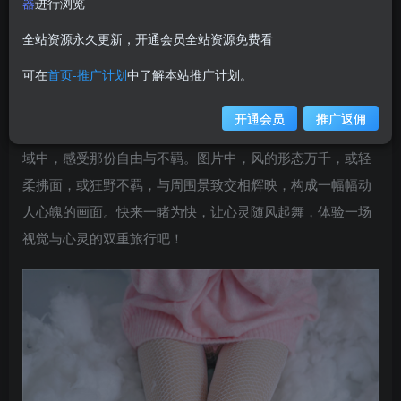
器
进行浏览
weime
关注
私信
12个月前更新
全站资源永久更新，开通会员全站资源免费看
1W+
可在
首页-推广计划
中了解本站推广计划。
在线观看《风之领域》最新一期0226，视觉盛宴不容错
过！本集独家呈现48张高清美图，每一帧都是对风与自然之
开通会员
推广返佣
美的极致捕捉。跟随主角的脚步，穿梭于变幻莫测的风之领
域中，感受那份自由与不羁。图片中，风的形态万千，或轻
柔拂面，或狂野不羁，与周围景致交相辉映，构成一幅幅动
人心魄的画面。快来一睹为快，让心灵随风起舞，体验一场
视觉与心灵的双重旅行吧！