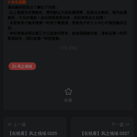
® 站长提醒
请在购买前充分了解以下内容：
· 以上资源为付费购买，费用默认为信息整理费，如您点击购买，视为自愿
购买，不允许退款！如出现恶意投诉者，本站有权永久拉黑！
· 未登录用户购买请第一时间下载资源，登录用户在个人中心可查找购买记
录。
· 本站资源全部以第三方云盘形式寄存，如发现链接失效，请务必第一时间
联系站长，我们会第一时间更新。
THE END
风之领域
收藏
上一篇
下一篇
【在线看】风之领域 0225
【在线看】风之领域 0227