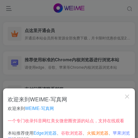
点这里开通会员
开通后本站会员所有资源全部免费下载，月卡限时优惠价低至29.9元，已更新500+个博主、9000+个资源，更多资源稳定更新中......
推荐使用标准的Chrome内核浏览器进行浏览本站
请使用edge、谷歌、苹果等Chrome内核浏览器浏览本站
支付问题请联系邮箱
遇到支付问题请联系网页底部邮箱或者微信支付留言
欢迎来到WEIME-写真网
欢迎来到
WEIME-写真网
首页
映画系列
风之领域
正文
一个专门收录抖音网红美女微密圈资源的站点，支持在线观看
【在线看】风之领域 0210 [44P]
本站推荐使用
Edge浏览器
、
谷歌浏览器
、
火狐浏览器
、
苹果浏览