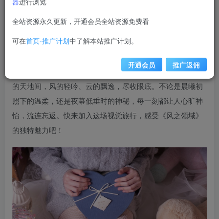
器
进行浏览
weime
关注
私信
12个月前更新
全站资源永久更新，开通会员全站资源免费看
7661
可在
首页-推广计划
中了解本站推广计划。
在线探索《风之领域 0210》，一场视觉盛宴正等待着您
的光临！本集精心收录了44张高清美图，每一帧都是对风与
开通会员
推广返佣
自然完美融合的艺术诠释。随着屏幕轻滑，仿佛置身于无垠
的天地间，风的轻吟、云的飘逸，尽收眼底。不论是晨曦初
照下的温柔，还是夜幕低垂时的神秘，每一刻都让人心旷神
怡，流连忘返。快来加入这场视觉旅行，感受《风之领域》
的独特魅力吧！