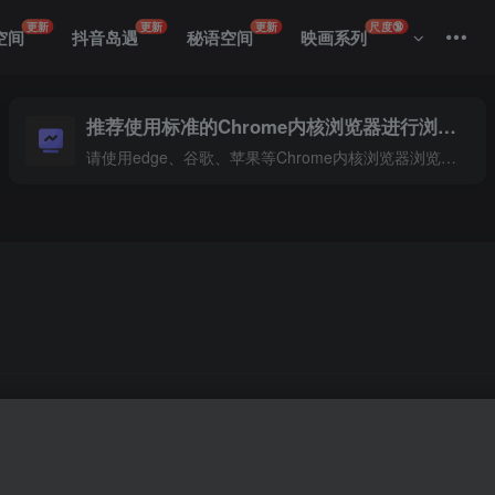
更新
更新
更新
尺度🔞
空间
抖音岛遇
秘语空间
映画系列
推荐使用标准的Chrome内核浏览器进行浏览本站
请使用edge、谷歌、苹果等Chrome内核浏览器浏览本站
盛宴正等待着您。本集精心收录了35张高清图片，每一帧都仿佛是
的多样性与魅力。无论是广袤草原上的风车阵列，还是山川之巅