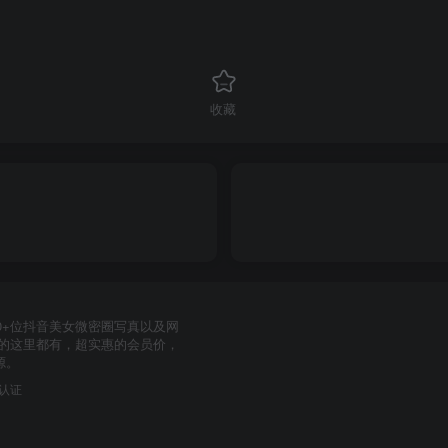
收藏
0+位抖音美女微密圈写真以及网
要的这里都有，超实惠的会员价，
源。
力认证