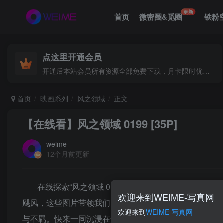
更新
首页
微密圈&觅圈
铁粉
点这里开通会员
开通后本站会员所有资源全部免费下载，月卡限时优惠价低至29.9元，已更新500+个博主、9000+个资源，更多资源稳定更新中......
首页
映画系列
风之领域
正文
【在线看】风之领域 0199 [35P]
weime
12个月前更新
在线探索“风之领域 0199”，一场视觉与想象的
欢迎来到WEIME-写真网
飓风，这些图片带领我们穿梭于不同的风景之中，感受风
欢迎来到
WEIME-写真网
与不羁。快来一同沉浸在这场风的视觉旅行中吧！