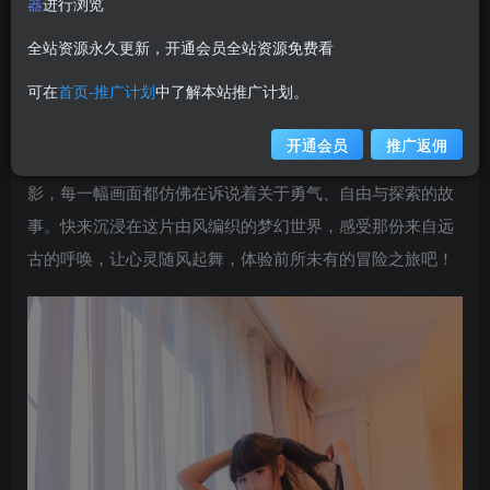
器
进行浏览
weime
关注
私信
12个月前更新
全站资源永久更新，开通会员全站资源免费看
7459
可在
首页-推广计划
中了解本站推广计划。
在线看《风之领域》0188集，一场视觉盛宴正等你开
启！本集精心收录了35张高清图片，每一帧都捕捉了风之领
开通会员
推广返佣
域的壮丽与神秘。从轻盈飘逸的羽翼到狂风骤雨中的坚韧身
影，每一幅画面都仿佛在诉说着关于勇气、自由与探索的故
事。快来沉浸在这片由风编织的梦幻世界，感受那份来自远
古的呼唤，让心灵随风起舞，体验前所未有的冒险之旅吧！