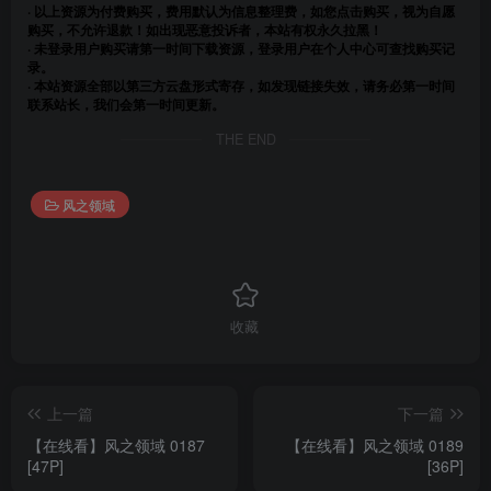
· 以上资源为付费购买，费用默认为信息整理费，如您点击购买，视为自愿
购买，不允许退款！如出现恶意投诉者，本站有权永久拉黑！
· 未登录用户购买请第一时间下载资源，登录用户在个人中心可查找购买记
录。
· 本站资源全部以第三方云盘形式寄存，如发现链接失效，请务必第一时间
联系站长，我们会第一时间更新。
THE END
风之领域
收藏
上一篇
下一篇
【在线看】风之领域 0187
【在线看】风之领域 0189
[47P]
[36P]