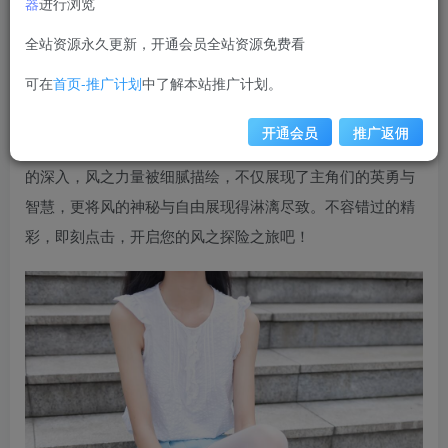
器
进行浏览
weime
关注
私信
12个月前更新
全站资源永久更新，开通会员全站资源免费看
1.4W+
可在
首页-推广计划
中了解本站推广计划。
在线观看《风之领域》第0028集，一场视觉盛宴正等待
着您！本集精心准备了50张高清美图，每一帧都仿佛能吹动
开通会员
推广返佣
心弦，让人仿佛置身于那变幻莫测的风之秘境中。随着剧情
的深入，风之力量被细腻描绘，不仅展现了主角们的英勇与
智慧，更将风的神秘与自由展现得淋漓尽致。不容错过的精
彩，即刻点击，开启您的风之探险之旅吧！