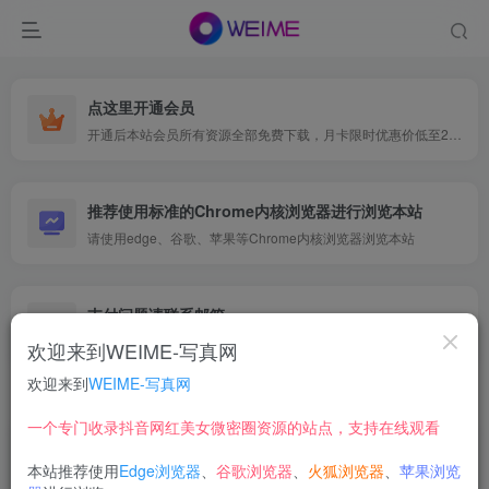
点这里开通会员
开通后本站会员所有资源全部免费下载，月卡限时优惠价低至29.9元，已更新500+个博主、9000+个资源，更多资源稳定更新中......
推荐使用标准的Chrome内核浏览器进行浏览本站
请使用edge、谷歌、苹果等Chrome内核浏览器浏览本站
支付问题请联系邮箱
遇到支付问题请联系网页底部邮箱或者微信支付留言
欢迎来到WEIME-写真网
欢迎来到
WEIME-写真网
首页
映画系列
风之领域
正文
一个专门收录抖音网红美女微密圈资源的站点，支持在线观看
【在线看】风之领域 0028 [50P]
本站推荐使用
Edge浏览器
、
谷歌浏览器
、
火狐浏览器
、
苹果浏览