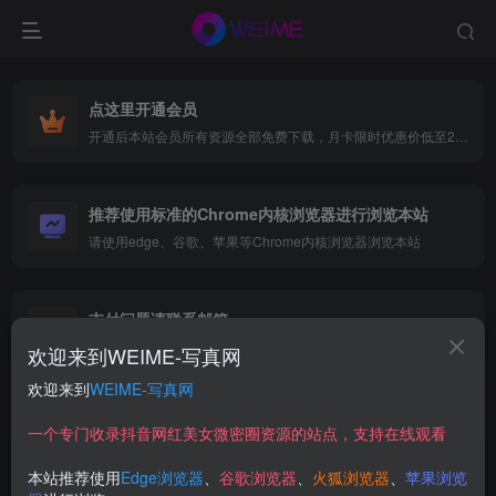
点这里开通会员
开通后本站会员所有资源全部免费下载，月卡限时优惠价低至29.9元，已更新500+个博主、9000+个资源，更多资源稳定更新中......
推荐使用标准的Chrome内核浏览器进行浏览本站
请使用edge、谷歌、苹果等Chrome内核浏览器浏览本站
支付问题请联系邮箱
遇到支付问题请联系网页底部邮箱或者微信支付留言
欢迎来到WEIME-写真网
欢迎来到
WEIME-写真网
首页
网红写真
紧急企划
正文
一个专门收录抖音网红美女微密圈资源的站点，支持在线观看
【在线看】紧急企划 G-001 [188P]
本站推荐使用
Edge浏览器
、
谷歌浏览器
、
火狐浏览器
、
苹果浏览