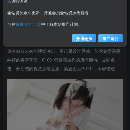
器
进行浏览
weime
关注
私信
12个月前更新
全站资源永久更新，开通会员全站资源免费看
7792
可在
首页-推广计划
中了解本站推广计划。
在线紧急企划G-001震撼发布，即刻吸引眼球！本企划
精心筹备，为您带来前所未有的视觉盛宴。内含188张高清
开通会员
推广返佣
图片，每一帧都经过精心挑选与编排，旨在让您一睹为快，
体验前所未有的视觉冲击。不论是设计灵感、艺术鉴赏还是
纯粹的美学享受，G-001都将满足您的所有期待。立即点
击，开启您的视觉探险之旅，紧急企划G-001，不容错过！