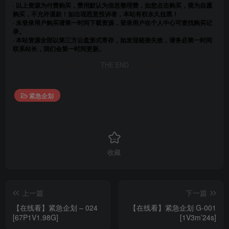
· 以上资源为付费购买，费用默认为信息整理费，如您点击购买，视为自愿
购买，不允许退款！如出现恶意投诉者，本站有权永久拉黑！
· 未登录用户购买请第一时间下载资源，登录用户在个人中心可查找购买记
录。
· 本站资源全部以第三方云盘形式寄存，如发现链接失效，请务必第一时间
联系站长，我们会第一时间更新。
THE END
紧急企划
收藏
上一篇
下一篇
【在线看】紧急企划 – 024
【在线看】紧急企划 G-001
[67P1V1.98G]
[1V3m’24s]