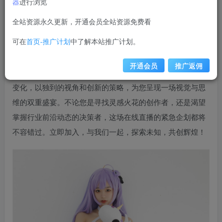
器
进行浏览
weime
关注
私信
12个月前更新
全站资源永久更新，开通会员全站资源免费看
1W+
可在
首页-推广计划
中了解本站推广计划。
在线看紧急企划 – 009，一场突如其来的创意风暴正席
卷而来！在这个快节奏的时代，我们深知时间就是生产力。
开通会员
推广返佣
因此，特别推出编号为009的紧急企划，旨在迅速响应市场
变化，以独到的视角和创新的策略，为您呈现一场视觉与思
维的双重盛宴。不论您是寻找灵感火花的创作者，还是渴望
掌握行业前沿动态的决策者，这场在线直播的紧急企划都将
不容错过。立即加入，与我们一起，探索未知，共创辉煌！