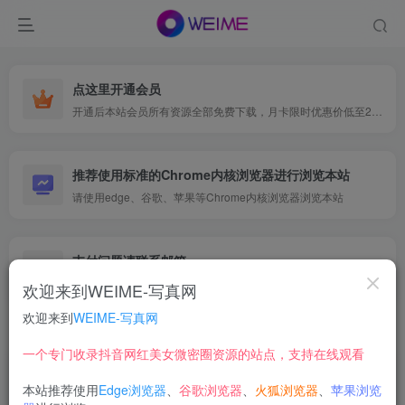
点这里开通会员
开通后本站会员所有资源全部免费下载，月卡限时优惠价低至29.9元，已更新500+个博主、9000+个资源，更多资源稳定更新中......
推荐使用标准的Chrome内核浏览器进行浏览本站
请使用edge、谷歌、苹果等Chrome内核浏览器浏览本站
支付问题请联系邮箱
遇到支付问题请联系网页底部邮箱或者微信支付留言
欢迎来到WEIME-写真网
欢迎来到
WEIME-写真网
首页
网红写真
紧急企划
正文
一个专门收录抖音网红美女微密圈资源的站点，支持在线观看
【在线看】紧急企划 – 009
本站推荐使用
Edge浏览器
、
谷歌浏览器
、
火狐浏览器
、
苹果浏览