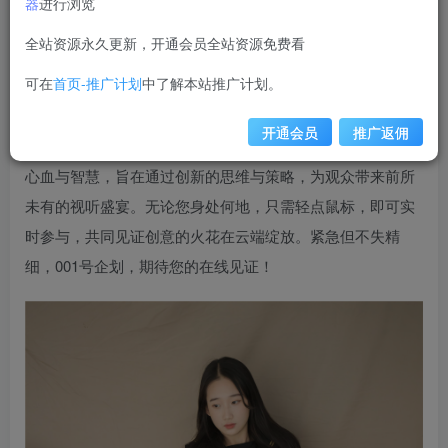
器
进行浏览
weime
关注
私信
12个月前更新
全站资源永久更新，开通会员全站资源免费看
5679
可在
首页-推广计划
中了解本站推广计划。
在线看紧急企划 – 001，一场突如其来的创意风暴正席
卷而来！面对市场的瞬息万变，我们迅速响应，精心筹备了
开通会员
推广返佣
这场别开生面的在线企划活动。001号企划，汇聚了团队的
心血与智慧，旨在通过创新的思维与策略，为观众带来前所
未有的视听盛宴。无论您身处何地，只需轻点鼠标，即可实
时参与，共同见证创意的火花在云端绽放。紧急但不失精
细，001号企划，期待您的在线见证！