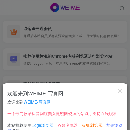
点这里开通会员
开通后本站会员所有资源全部免费下载，月卡限时优惠价低至29.9元，已更新500+个博主、9000+个资源，更多资源稳定更新中......
推荐使用标准的Chrome内核浏览器进行浏览本站
请使用edge、谷歌、苹果等Chrome内核浏览器浏览本站
支付问题请联系邮箱
遇到支付问题请联系网页底部邮箱或者微信支付留言
欢迎来到WEIME-写真网
欢迎来到
WEIME-写真网
首页
网红写真
紧急企划
正文
一个专门收录抖音网红美女微密圈资源的站点，支持在线观看
【在线看】紧急企划 – 001
本站推荐使用
Edge浏览器
、
谷歌浏览器
、
火狐浏览器
、
苹果浏览