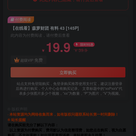
付费阅读
【在线看】森萝财团 有料 43 [145P]
此内容为付费阅读，请付费后查看
19.9
限时特惠
39.9
￥
￥
免费
超级VIP
立即购买
站点支持免登陆购买，免登录购买推荐使用支付宝，建议注册登录
后再进行购买，个人中心会有购买记录。 文章标题中的“xxPxxV”代
表多少张图片多少个视频，“xx”为数量，“P”为图片，“V”为视频。
©
版权声明
· 本站资源均为网络收集而来，如有版权问题联系站长第一时间删除！
® 站长提醒
请在购买前充分了解以下内容：
· 以上资源为付费购买，费用默认为信息整理费，如您点击购买，视为自愿
购买，不允许退款！如出现恶意投诉者，本站有权永久拉黑！