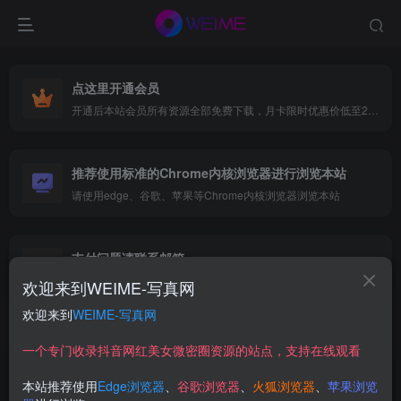
点这里开通会员
开通后本站会员所有资源全部免费下载，月卡限时优惠价低至29.9元，已更新500+个博主、9000+个资源，更多资源稳定更新中......
推荐使用标准的Chrome内核浏览器进行浏览本站
请使用edge、谷歌、苹果等Chrome内核浏览器浏览本站
支付问题请联系邮箱
遇到支付问题请联系网页底部邮箱或者微信支付留言
欢迎来到WEIME-写真网
欢迎来到
WEIME-写真网
首页
网红写真
森萝财团
正文
一个专门收录抖音网红美女微密圈资源的站点，支持在线观看
【在线看】森萝财团 有料 43 [145P]
本站推荐使用
Edge浏览器
、
谷歌浏览器
、
火狐浏览器
、
苹果浏览