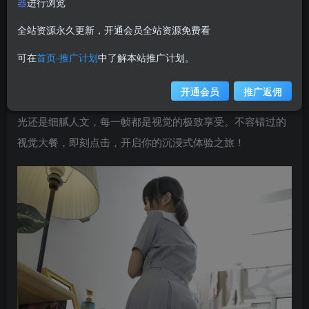
器
进行浏览
weime
关注
私信
12个月前更新
全站资源永久更新，开通会员全站资源免费看
1W+
可在
首页-推广计划
中了解本站推广计划。
【在线看】今日精彩来袭，有料不停歇！43号专题汇聚
视觉盛宴，独家揭秘不为人知的幕后故事。【145张图片】
开通会员
推广返佣
海量高清美图，带你穿越至每一个精彩瞬间，无论是壮丽风
光还是细腻人文，每一帧都是视觉的极致享受。不容错过的
视觉大餐，即刻点击，开启你的沉浸式体验之旅！