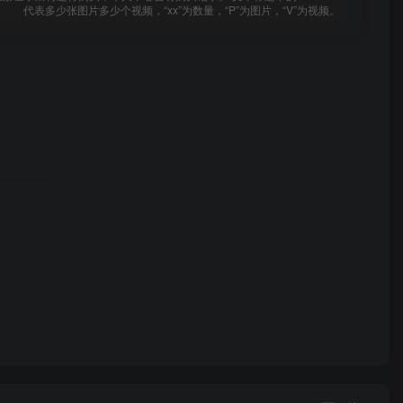
代表多少张图片多少个视频，“xx”为数量，“P”为图片，“V”为视频。