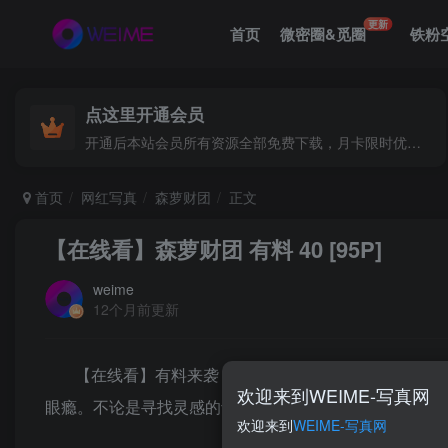
更新
首页
微密圈&觅圈
铁粉
点这里开通会员
开通后本站会员所有资源全部免费下载，月卡限时优惠价低至29.9元，已更新500+个博主、9000+个资源，更多资源稳定更新中......
首页
网红写真
森萝财团
正文
【在线看】森萝财团 有料 40 [95P]
weime
12个月前更新
【在线看】有料来袭！本次分享精心准备了高达95
欢迎来到WEIME-写真网
眼瘾。不论是寻找灵感的设计师，还是热爱生活的探索者
欢迎来到
WEIME-写真网