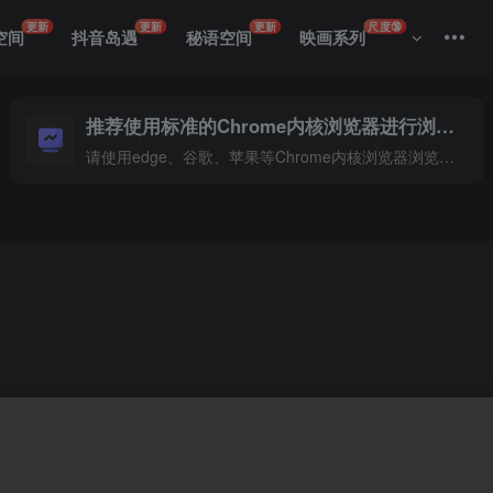
更新
更新
更新
尺度🔞
空间
抖音岛遇
秘语空间
映画系列
推荐使用标准的Chrome内核浏览器进行浏览本站
请使用edge、谷歌、苹果等Chrome内核浏览器浏览本站
张精彩纷呈的图片，每一帧都是视觉的盛宴。从自然风光到城市
，这里都有你的菜。快来点击，开启一场说走就走的视觉旅行吧