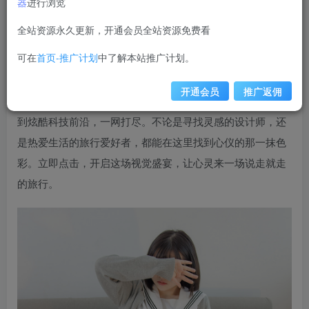
器
进行浏览
weime
关注
私信
12个月前更新
全站资源永久更新，开通会员全站资源免费看
1W+
可在
首页-推广计划
中了解本站推广计划。
【在线看】有料来袭！本次精选合集绝对不容错过，内
含震撼视觉的
101张高清图片
，每一张都承载着独特的故事
开通会员
推广返佣
与视角。从壮丽自然风光到城市人文纪实，从温馨生活瞬间
到炫酷科技前沿，一网打尽。不论是寻找灵感的设计师，还
是热爱生活的旅行爱好者，都能在这里找到心仪的那一抹色
彩。立即点击，开启这场视觉盛宴，让心灵来一场说走就走
的旅行。