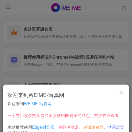
点这里开通会员
开通后本站会员所有资源全部免费下载，月卡限时优惠价低至29.9元，已更新500+个博主、9000+个资源，更多资源稳定更新中......
推荐使用标准的Chrome内核浏览器进行浏览本站
请使用edge、谷歌、苹果等Chrome内核浏览器浏览本站
支付问题请联系邮箱
遇到支付问题请联系网页底部邮箱或者微信支付留言
欢迎来到WEIME-写真网
欢迎来到
WEIME-写真网
首页
网红写真
森萝财团
正文
一个专门收录抖音网红美女微密圈资源的站点，支持在线观看
【在线看】森萝财团 有料 28 [101P]
本站推荐使用
Edge浏览器
、
谷歌浏览器
、
火狐浏览器
、
苹果浏览