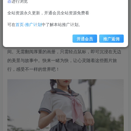
器
进行浏览
weime
关注
私信
12个月前更新
全站资源永久更新，开通会员全站资源免费看
1.2W+
可在
首页-推广计划
中了解本站推广计划。
【在线看】有料06，一场视觉盛宴等你来享！本期精选
90张高清美图，涵盖自然风光、城市街拍、人文纪实等多领
开通会员
推广返佣
域，每一张都是精心挑选，力求呈现最真实、最动人的瞬
间。无需翻阅厚重的画册，只需轻点鼠标，即可沉浸在无边
的美景与故事中。快来一睹为快，让心灵随着这些图片旅
行，感受不一样的世界吧！