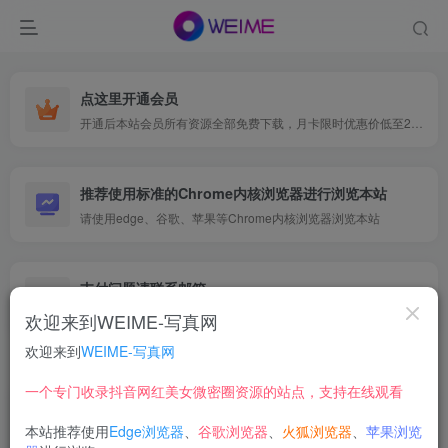
点这里开通会员
开通后本站会员所有资源全部免费下载，月卡限时优惠价低至29.9元，已更新500+个博主、9000+个资源，更多资源稳定更新中......
推荐使用标准的Chrome内核浏览器进行浏览本站
请使用edge、谷歌、苹果等Chrome内核浏览器浏览本站
支付问题请联系邮箱
遇到支付问题请联系网页底部邮箱或者微信支付留言
欢迎来到WEIME-写真网
欢迎来到
WEIME-写真网
首页
网红写真
森萝财团
正文
一个专门收录抖音网红美女微密圈资源的站点，支持在线观看
【在线看】森萝财团 有料 06 [90P]
本站推荐使用
Edge浏览器
、
谷歌浏览器
、
火狐浏览器
、
苹果浏览