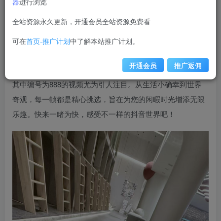
器
进行浏览
weime
关注
私信
全站资源永久更新，开通会员全站资源免费看
12个月前发布
1.1W+
可在
首页-推广计划
中了解本站推广计划。
在线看抖音，精彩不断！本期《NO.002期》为您精心准
开通会员
推广返佣
备了视觉盛宴，内含50张精挑细选的图片与5个独家视频，
其中编号为888的视频尤为引人注目。从生活小确幸到世界
奇观，每一帧都是精心挑选，旨在为您的闲暇时光增添无限
乐趣。快来一睹为快，感受不一样的抖音世界吧！