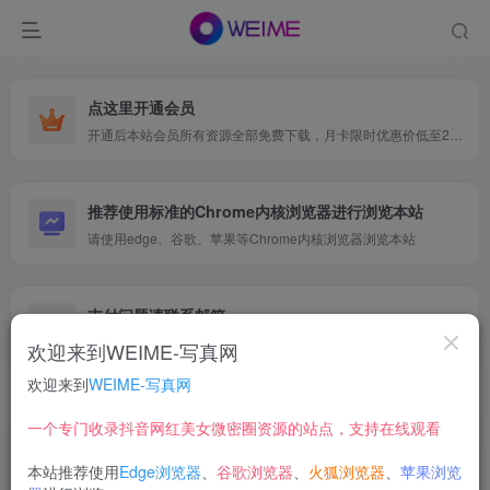
点这里开通会员
开通后本站会员所有资源全部免费下载，月卡限时优惠价低至29.9元，已更新500+个博主、9000+个资源，更多资源稳定更新中......
推荐使用标准的Chrome内核浏览器进行浏览本站
请使用edge、谷歌、苹果等Chrome内核浏览器浏览本站
支付问题请联系邮箱
遇到支付问题请联系网页底部邮箱或者微信支付留言
欢迎来到WEIME-写真网
欢迎来到
WEIME-写真网
首页
微密圈&觅圈
正文
一个专门收录抖音网红美女微密圈资源的站点，支持在线观看
【在线看】抖音 V888 微密圈 NO.002期
本站推荐使用
Edge浏览器
、
谷歌浏览器
、
火狐浏览器
、
苹果浏览
【50P5V】