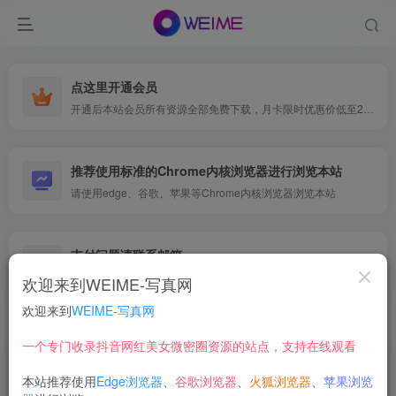
点这里开通会员
开通后本站会员所有资源全部免费下载，月卡限时优惠价低至29.9元，已更新500+个博主、9000+个资源，更多资源稳定更新中......
推荐使用标准的Chrome内核浏览器进行浏览本站
请使用edge、谷歌、苹果等Chrome内核浏览器浏览本站
支付问题请联系邮箱
遇到支付问题请联系网页底部邮箱或者微信支付留言
欢迎来到WEIME-写真网
欢迎来到
WEIME-写真网
首页
微密圈&觅圈
正文
一个专门收录抖音网红美女微密圈资源的站点，支持在线观看
【在线看】抖音 鹿八岁 微密圈 NO.067期
本站推荐使用
Edge浏览器
、
谷歌浏览器
、
火狐浏览器
、
苹果浏览
【4P2V】