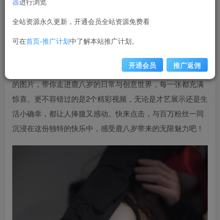
器
进行浏览
weime
关注
私信
全站资源永久更新，开通会员全站资源免费看
12个月前发布
1.5W+
可在
首页-推广计划
中了解本站推广计划。
在线观看抖音达人“鹿八岁”的最新一期——NO.067期，
开通会员
推广返佣
绝对是一场视觉与欢乐的盛宴！本期精心准备了4张趣味横生
的图片，带你走进鹿八岁的日常与创意世界，每一张都充满
惊喜。更不容错过的是2个精彩视频，无论是才艺展示还是生
活小确幸，都让人捧腹又感动。快来点击，与百万粉丝一同
沉浸在这份独特的快乐中，感受鹿八岁带来的无限魅力吧！