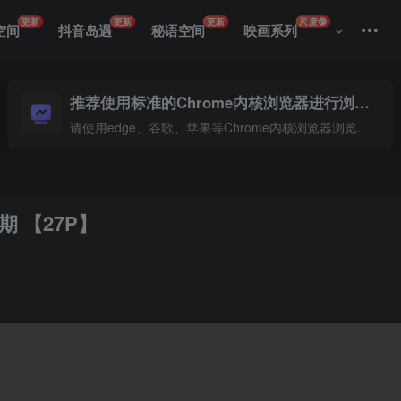
更新
更新
更新
尺度🔞
空间
抖音岛遇
秘语空间
映画系列
推荐使用标准的Chrome内核浏览器进行浏览本站
请使用edge、谷歌、苹果等Chrome内核浏览器浏览本站
期 【27P】
抖音世界的独特魅力！精选27张高清美图，每一帧都是视觉盛宴
论是搞笑段子还是生活小妙招，都能让你在欢笑中收获满满。快