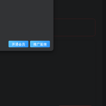
开通会员
推广返佣
】