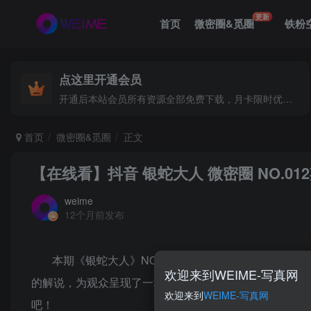
更新
首页
微密圈&觅圈
铁粉
点这里开通会员
开通后本站会员所有资源全部免费下载，月卡限时优惠价低至29.9元，已更新500+个博主、9000+个资源，更多资源稳定更新中......
首页
微密圈&觅圈
正文
【在线看】抖音 银蛇大人 微密圈 NO.012
weime
12个月前发布
本期《银蛇大人》NO.012期在线热播，带你领略
欢迎来到WEIME-写真网
的解说，为观众呈现了一场别开生面的网络探索之旅。不
欢迎来到
WEIME-写真网
吧！