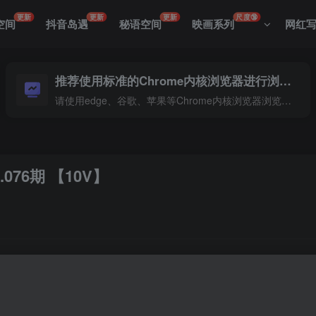
更新
更新
更新
尺度🔞
空间
抖音岛遇
秘语空间
映画系列
网红
推荐使用标准的Chrome内核浏览器进行浏览本站
请使用edge、谷歌、苹果等Chrome内核浏览器浏览本站
76期 【10V】
精选了【10个精彩视频】，在线畅享抖音无限乐趣。从创意无限
那份简单的快乐与放松。无需等待，即刻点击，开启您的视觉盛