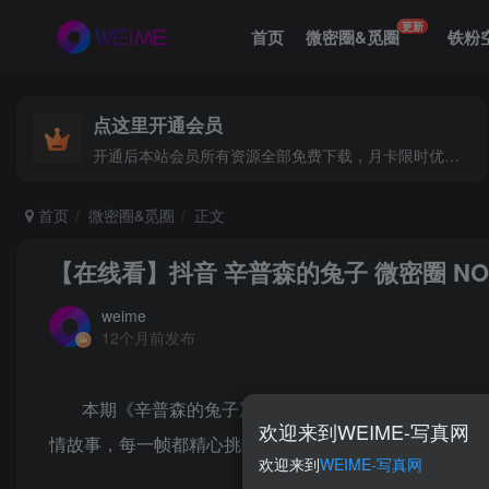
更新
首页
微密圈&觅圈
铁粉
点这里开通会员
开通后本站会员所有资源全部免费下载，月卡限时优惠价低至29.9元，已更新500+个博主、9000+个资源，更多资源稳定更新中......
首页
微密圈&觅圈
正文
【在线看】抖音 辛普森的兔子 微密圈 NO.0
weime
12个月前发布
本期《辛普森的兔子》NO.076期如约而至，为您
欢迎来到WEIME-写真网
情故事，每一帧都精心挑选，只为让您在忙碌之余，找到
欢迎来到
WEIME-写真网