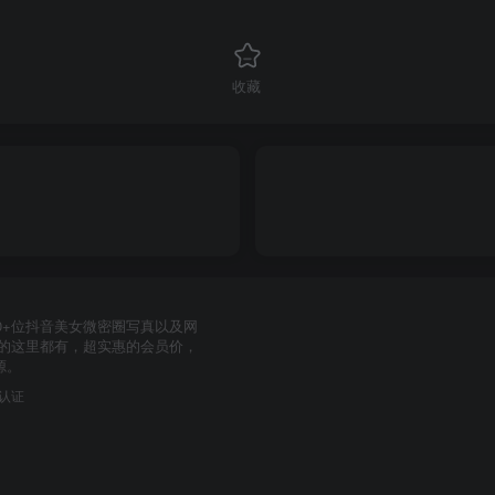
收藏
0+位抖音美女微密圈写真以及网
要的这里都有，超实惠的会员价，
源。
力认证