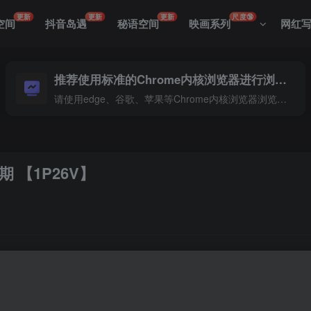
更新
更新
更新
尺度🔞
空间
抖音岛遇
秘语空间
映画系列
网红
推荐使用标准的Chrome内核浏览器进行浏览本站
请使用edge、谷歌、苹果等Chrome内核浏览器浏览本站
期 【1P26V】
线看抖音，享受无限欢乐。本期精心挑选了26个精彩视频，搭配1
快来抖音，与猪猪大哥一同开启欢乐旅程，感受不一样的娱乐盛