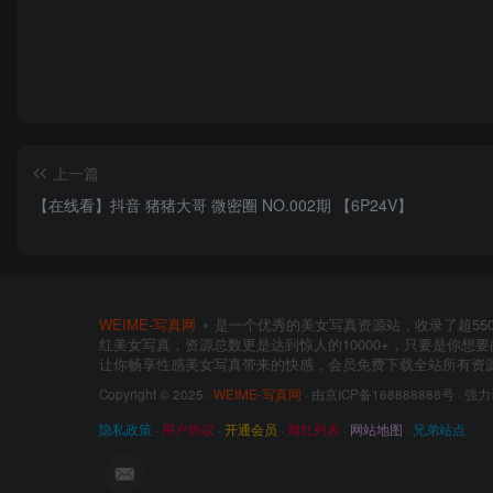
上一篇
【在线看】抖音 猪猪大哥 微密圈 NO.002期 【6P24V】
WEIME-写真网
是一个优秀的美女写真资源站，收录了超55
红美女写真，资源总数更是达到惊人的10000+，只要是你想
让你畅享性感美女写真带来的快感，会员免费下载全站所有资
Copyright © 2025 ·
WEIME-写真网
· 由京ICP备168888888号 · 强
隐私政策
·
用户协议
·
开通会员
·
网红列表
·
网站地图
·
兄弟站点