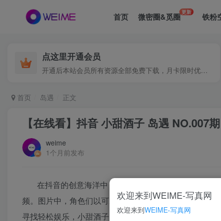
更新
首页
微密圈&觅圈
铁粉
点这里开通会员
开通后本站会员所有资源全部免费下载，月卡限时优惠价低至29.9元，已更新500+个博主、9000+个资源，更多资源稳定更新中......
首页
岛遇
正文
【在线看】抖音 小甜酒子 岛遇 NO.007期 
weime
1个月前发布
在抖音的创意海洋中，小甜酒子系列以其独特的魅力
欢迎来到WEIME-写真网
频。图片中，角色们以可爱造型亮相，搭配温馨场景，让
欢迎来到
WEIME-写真网
寻找轻松娱乐，小甜酒子NO.007期都是不容错过的选