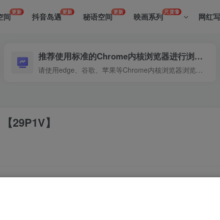
更新
更新
更新
尺度🔞
空间
抖音岛遇
秘语空间
映画系列
网红
推荐使用标准的Chrome内核浏览器进行浏览本站
请使用edge、谷歌、苹果等Chrome内核浏览器浏览本站
【29P1V】
吸引了众多目光。其中，
NO.007期“鸭鸭幼稚园”
更是亮点纷呈，
人瞬间找回童年的纯真与欢乐。视频则通过动态展示，将角色们
择，现在即可在线观看，感受这份纯真与快乐！