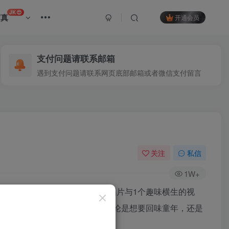
JK😍
写真
开通会员
支付问题请联系邮箱
遇到支付问题请联系网页底部邮箱或者微信支付留言
关注
私信
1W+
该期内容包含29张精心挑选的图片与1个趣味横生的视
的活泼性格展现得淋漓尽致。无论是想要回味童年，还是