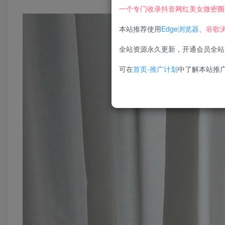
一个专门收录抖音网红美女微密圈
本站推荐使用
Edge浏览器
、
谷歌
全站资源永久更新，开通会员全站
可在
首页-推广计划
中了解本站推