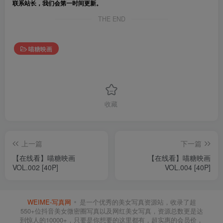
联系站长，我们会第一时间更新。
THE END
喵糖映画
收藏
上一篇
下一篇
【在线看】喵糖映画
【在线看】喵糖映画
VOL.002 [40P]
VOL.004 [40P]
WEIME-写真网
是一个优秀的美女写真资源站，收录了超
550+位抖音美女微密圈写真以及网红美女写真，资源总数更是达
到惊人的10000+，只要是你想要的这里都有，超实惠的会员价，