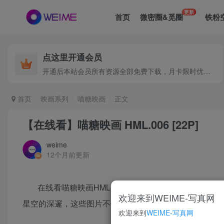
更新
首页
微密圈&觅圈
铁粉
点这里开通会员
开通后本站会员所有资源全部免费下载，月卡限时优惠价低至29.9元，已更新500+个博主、9000+个资源，更多资源稳定更新中......
首页
映画系列
喵糖映画
正文
【在线看】喵糖映画 HML.006 [22P]
weime
12个月前更新
在线看喵糖映画HML.006，一场视觉与萌趣的盛
欢迎来到WEIME-写真网
星空的深邃，这些图片不仅展现了猫咪们的千姿百态，更
欢迎来到
WEIME-写真网